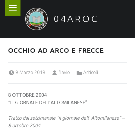
PRIMARY MENU
04AROC
Arcieri della Rocca
OCCHIO AD ARCO E FRECCE
Posted on:
Written by:
Categorized in:
9 Marzo 2019
flavio
Articoli
8 OTTOBRE 2004
“IL GIORNALE DELL’ALTOMILANESE”
Tratto dal settimanale “Il giornale dell’ Altomilanese” –
8 ottobre 2004