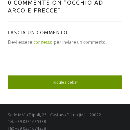
0 COMMENTS ON “
OCCHIO AD
ARCO E FRECCE
”
LASCIA UN COMMENTO
Devi essere
connesso
per inviare un commento.
SIDEBAR
Toggle sidebar
FOOTER SIDEBAR
Sede in Via Tripoli, 25 – Castano Primo (MI) – 20022
Tel. +39 0331635338
Fax +39 0331674238