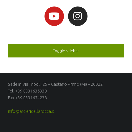
Toggle sidebar
Sede in Via Tripoli, 25 – Castano Primo (MI) – 20022
Tel. +39 0331635338
Fax +39 0331674238
info@arcieridellarocca.it