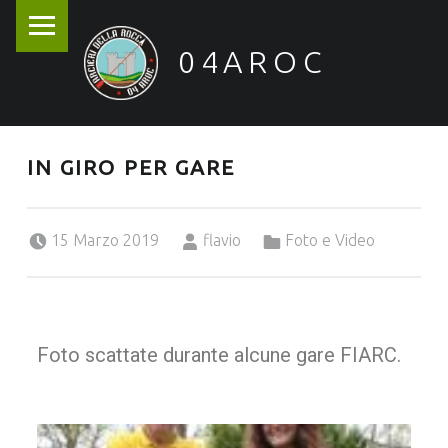
04AROC
Arcieri della Rocca
IN GIRO PER GARE
Posted on:
Written by:
Categorized in:
15 Marzo 2019
flavio
Foto e Video
Foto scattate durante alcune gare FIARC.