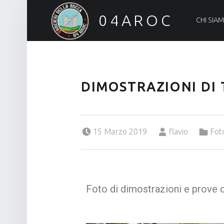
04AROC
CHI SIA
Arcieri della Rocca
DIMOSTRAZIONI DI 
Posted on:
Written by:
Categorized in:
15 Marzo 2019
flavio
Fot
Foto di dimostrazioni e prove di