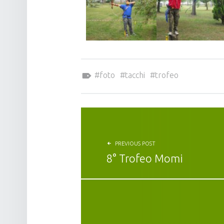
Tagged as:
foto
tacchi
trofeo
PREVIOUS POST
8° Trofeo Momi