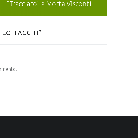
“Tracciato” a Motta Visconti
FEO TACCHI
”
ommento.