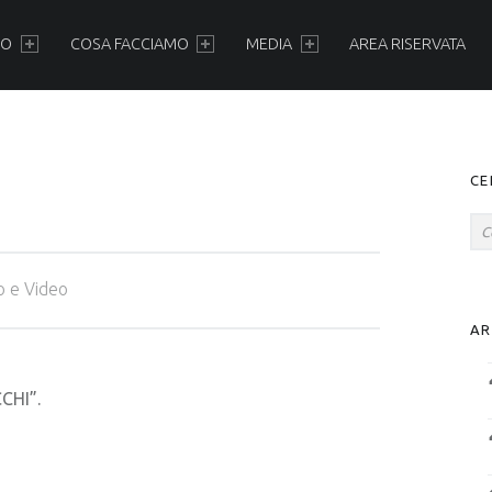
MO
COSA FACCIAMO
MEDIA
AREA RISERVATA
CE
o e Video
AR
CHI”.