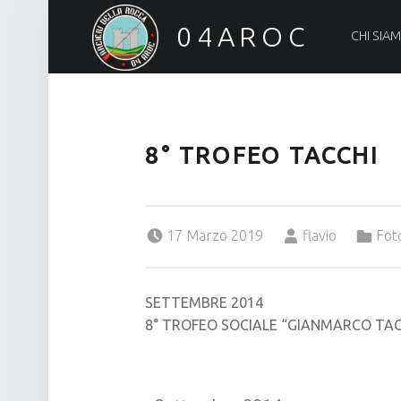
04AROC
CHI SIA
Arcieri della Rocca
8° TROFEO TACCHI
Posted on:
Written by:
Categorized in:
17 Marzo 2019
flavio
Fot
SETTEMBRE 2014
8° TROFEO SOCIALE “GIANMARCO TAC