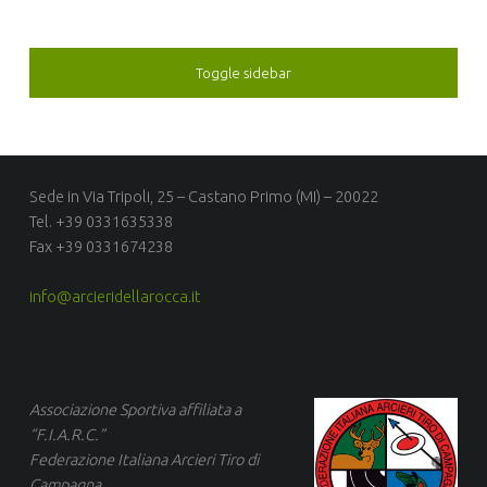
SIDEBAR
Toggle sidebar
FOOTER SIDEBAR
Sede in Via Tripoli, 25 – Castano Primo (MI) – 20022
Tel. +39 0331635338
Fax +39 0331674238
info@arcieridellarocca.it
Associazione Sportiva affiliata a
“F.I.A.R.C.”
Federa
zione Italiana Arcieri Tiro di
Campagna